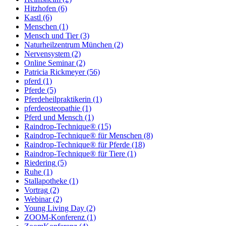
Hitzhofen
(6)
Kastl
(6)
Menschen
(1)
Mensch und Tier
(3)
Naturheilzentrum München
(2)
Nervensystem
(2)
Online Seminar
(2)
Patricia Rickmeyer
(56)
pferd
(1)
Pferde
(5)
Pferdeheilpraktikerin
(1)
pferdeosteopathie
(1)
Pferd und Mensch
(1)
Raindrop-Technique®
(15)
Raindrop-Technique® für Menschen
(8)
Raindrop-Technique® für Pferde
(18)
Raindrop-Technique® für Tiere
(1)
Riedering
(5)
Ruhe
(1)
Stallapotheke
(1)
Vortrag
(2)
Webinar
(2)
Young Living Day
(2)
ZOOM-Konferenz
(1)