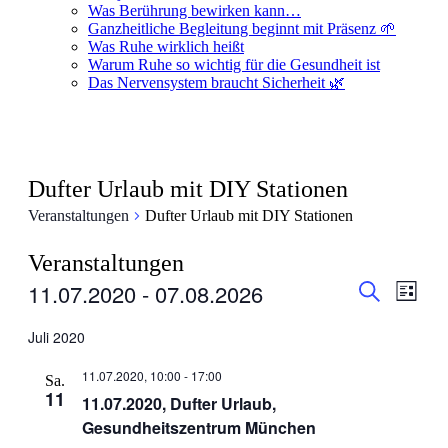
Was Berührung bewirken kann…
Ganzheitliche Begleitung beginnt mit Präsenz 🌱
Was Ruhe wirklich heißt
Warum Ruhe so wichtig für die Gesundheit ist
Das Nervensystem braucht Sicherheit 🌿
Dufter Urlaub mit DIY Stationen
Veranstaltungen
Dufter Urlaub mit DIY Stationen
Veranstaltungen
Veranstal
Veran
11.07.2020
 - 
07.08.2026
Liste
Ansic
Suche
Suche
Datum
Navig
wählen.
Juli 2020
und
Ansichten
11.07.2020, 10:00
-
17:00
Sa.
Navigati
11
11.07.2020, Dufter Urlaub,
Gesundheitszentrum München