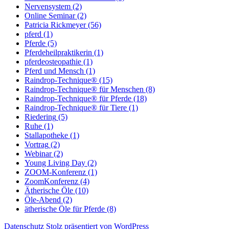
Nervensystem
(2)
Online Seminar
(2)
Patricia Rickmeyer
(56)
pferd
(1)
Pferde
(5)
Pferdeheilpraktikerin
(1)
pferdeosteopathie
(1)
Pferd und Mensch
(1)
Raindrop-Technique®
(15)
Raindrop-Technique® für Menschen
(8)
Raindrop-Technique® für Pferde
(18)
Raindrop-Technique® für Tiere
(1)
Riedering
(5)
Ruhe
(1)
Stallapotheke
(1)
Vortrag
(2)
Webinar
(2)
Young Living Day
(2)
ZOOM-Konferenz
(1)
ZoomKonferenz
(4)
Ätherische Öle
(10)
Öle-Abend
(2)
ätherische Öle für Pferde
(8)
Datenschutz
Stolz präsentiert von WordPress