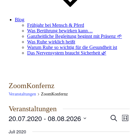
Blog
Frühjahr bei Mensch & Pferd
Was Berührung bewirken kann…
Ganzheitliche Begleitung beginnt mit Präsenz 🌱
Was Ruhe wirklich heißt
Warum Ruhe so wichtig für die Gesundheit ist
Das Nervensystem braucht Sicherheit 🌿
ZoomKonfernz
Veranstaltungen
ZoomKonfernz
Veranstaltungen
20.07.2020
 - 
08.08.2026
Veranstal
Veran
Suche
Liste
Ansic
Suche
Datum
Navig
wählen.
Juli 2020
und