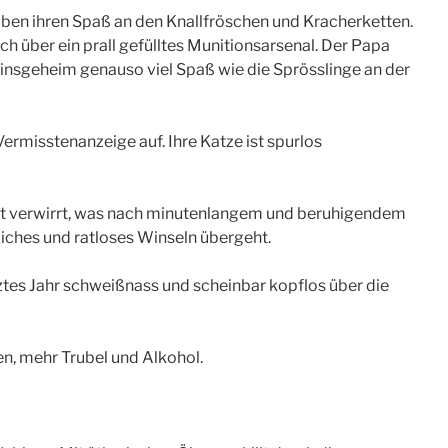
aben ihren Spaß an den Knallfröschen und Kracherketten.
ch über ein prall gefülltes Munitionsarsenal. Der Papa
t insgeheim genauso viel Spaß wie die Sprösslinge an der
Vermisstenanzeige auf. Ihre Katze ist spurlos
fft verwirrt, was nach minutenlangem und beruhigendem
liches und ratloses Winseln übergeht.
tztes Jahr schweißnass und scheinbar kopflos über die
n, mehr Trubel und Alkohol.