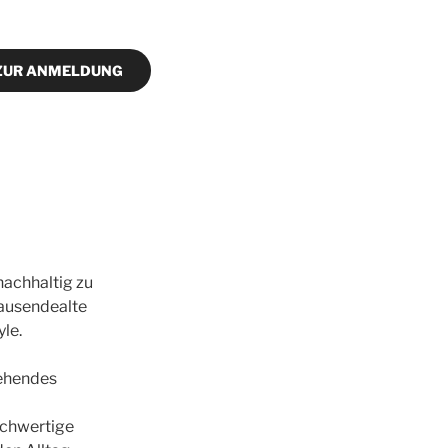
ZUR ANMELDUNG
nachhaltig zu
tausendealte
le.
gehendes
hochwertige