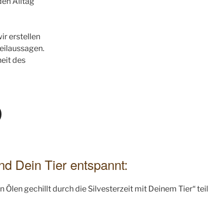
 den Alltag
ir erstellen
eilaussagen.
eit des
und Dein Tier entspannt:
len gechillt durch die Silvesterzeit mit Deinem Tier“ teil