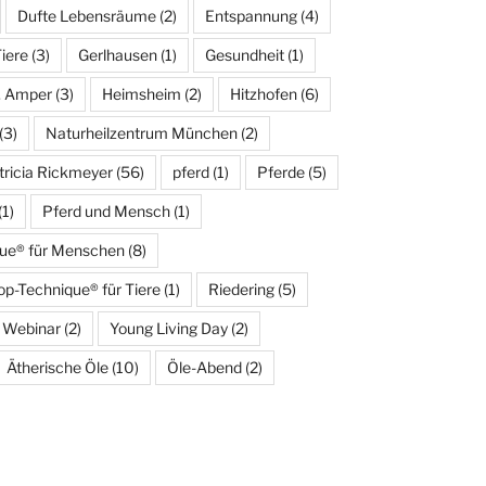
Dufte Lebensräume
(2)
Entspannung
(4)
Tiere
(3)
Gerlhausen
(1)
Gesundheit
(1)
. Amper
(3)
Heimsheim
(2)
Hitzhofen
(6)
(3)
Naturheilzentrum München
(2)
tricia Rickmeyer
(56)
pferd
(1)
Pferde
(5)
(1)
Pferd und Mensch
(1)
que® für Menschen
(8)
op-Technique® für Tiere
(1)
Riedering
(5)
Webinar
(2)
Young Living Day
(2)
Ätherische Öle
(10)
Öle-Abend
(2)