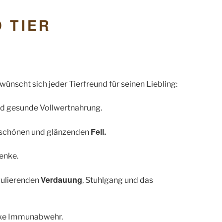
E
 TIER
wünscht sich jeder Tierfreund für seinen Liebling:
nd gesunde Vollwertnahrung.
Fell.
em schönen und glänzenden
lenke.
Verdauung
gulierenden
, Stuhlgang und das
rke Immunabwehr.