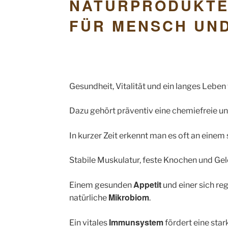
NATURPRODUKT
FÜR MENSCH UND
Gesundheit, Vitalität und ein langes Leben 
Dazu gehört präventiv eine chemiefreie u
In kurzer Zeit erkennt man es oft an ein
Stabile Muskulatur, feste Knochen und Ge
Appetit
Einem gesunden
und einer sich re
Mikrobiom
natürliche
.
Immunsystem
Ein vitales
fördert eine sta