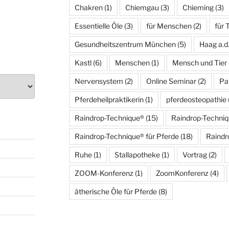
Chakren
(1)
Chiemgau
(3)
Chieming
(3)
Essentielle Öle
(3)
für Menschen
(2)
für 
Gesundheitszentrum München
(5)
Haag a.d
Kastl
(6)
Menschen
(1)
Mensch und Tier
Nervensystem
(2)
Online Seminar
(2)
Pa
Pferdeheilpraktikerin
(1)
pferdeosteopathie
Raindrop-Technique®
(15)
Raindrop-Techni
Raindrop-Technique® für Pferde
(18)
Raindr
Ruhe
(1)
Stallapotheke
(1)
Vortrag
(2)
ZOOM-Konferenz
(1)
ZoomKonferenz
(4)
ätherische Öle für Pferde
(8)