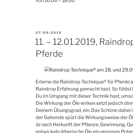
von 10:00 – 18:00
VERÖFFENTLICHT
07/09/2019
AM
11. – 12.01.2019, Raindr
Pferde
Erlerne die Raindrop Technique® für Pferde 
Raindrop Erfahrung gemacht hast. So fühls
Du im Umgang mit dieser Technik hast, umso 
Die Wirkung der Öle wirken setzt jedoch dir
Deinem Übungsgrad, ein. Das Schöne dabei i
der Gebende spürt die Wirkungsweise der Öl
Je nach Herkunft der Pflanze, Gewinnung, Qua
entwickeln ätherische Öle ein enormes Potent