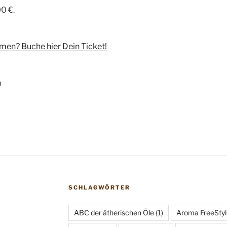
0 €.
men? Buche hier Dein Ticket!
m
SCHLAGWÖRTER
ABC der ätherischen Öle
(1)
Aroma FreeStyl