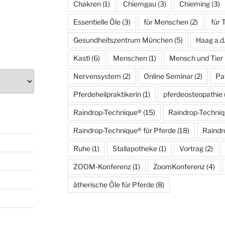
Chakren
(1)
Chiemgau
(3)
Chieming
(3)
Essentielle Öle
(3)
für Menschen
(2)
für 
Gesundheitszentrum München
(5)
Haag a.d
Kastl
(6)
Menschen
(1)
Mensch und Tier
Nervensystem
(2)
Online Seminar
(2)
Pa
Pferdeheilpraktikerin
(1)
pferdeosteopathie
Raindrop-Technique®
(15)
Raindrop-Techni
Raindrop-Technique® für Pferde
(18)
Raindr
Ruhe
(1)
Stallapotheke
(1)
Vortrag
(2)
ZOOM-Konferenz
(1)
ZoomKonferenz
(4)
ätherische Öle für Pferde
(8)