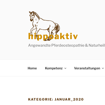
Zum
Inhalt
springen
hippoaktiv
Angewandte Pferdeosteopathie & Naturhei
Home
Kompetenz
Veranstaltungen
KATEGORIE:
JANUAR_2020