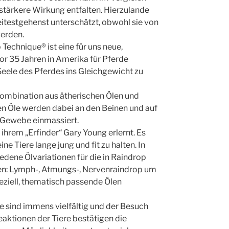
stärkere Wirkung entfalten. Hierzulande
eitestgehenst unterschätzt, obwohl sie von
erden.
Technique® ist eine für uns neue,
r 35 Jahren in Amerika für Pferde
Seele des Pferdes ins Gleichgewicht zu
Kombination aus ätherischen Ölen und
en Öle werden dabei an den Beinen und auf
 Gewebe einmassiert.
ihrem „Erfinder“ Gary Young erlernt. Es
ne Tiere lange jung und fit zu halten. In
ene Ölvariationen für die in Raindrop
n: Lymph-, Atmungs-, Nervenraindrop um
peziell, thematisch passende Ölen
e sind immens vielfältig und der Besuch
Reaktionen der Tiere bestätigen die