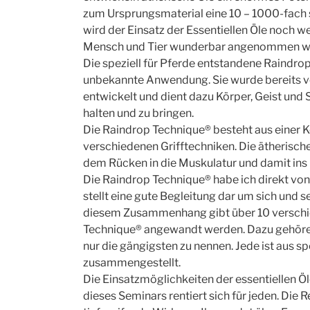
zum Ursprungsmaterial eine 10 – 1000-fach 
wird der Einsatz der Essentiellen Öle noch w
Mensch und Tier wunderbar angenommen w
Die speziell für Pferde entstandene Raindrop 
unbekannte Anwendung. Sie wurde bereits vo
entwickelt und dient dazu Körper, Geist und 
halten und zu bringen.
Die Raindrop Technique® besteht aus einer 
verschiedenen Grifftechniken. Die ätherisch
dem Rücken in die Muskulatur und damit ins
Die Raindrop Technique® habe ich direkt von 
stellt eine gute Begleitung dar um sich und sei
diesem Zusammenhang gibt über 10 verschied
Technique® angewandt werden. Dazu gehöre
nur die gängigsten zu nennen. Jede ist aus s
zusammengestellt.
Die Einsatzmöglichkeiten der essentiellen Öl
dieses Seminars rentiert sich für jeden. Die 