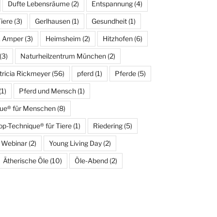
Dufte Lebensräume
(2)
Entspannung
(4)
Tiere
(3)
Gerlhausen
(1)
Gesundheit
(1)
. Amper
(3)
Heimsheim
(2)
Hitzhofen
(6)
(3)
Naturheilzentrum München
(2)
tricia Rickmeyer
(56)
pferd
(1)
Pferde
(5)
(1)
Pferd und Mensch
(1)
que® für Menschen
(8)
op-Technique® für Tiere
(1)
Riedering
(5)
Webinar
(2)
Young Living Day
(2)
Ätherische Öle
(10)
Öle-Abend
(2)