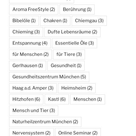
Aroma FreeStyle
(2)
Berührung
(1)
Bibelöle
(1)
Chakren
(1)
Chiemgau
(3)
Chieming
(3)
Dufte Lebensräume
(2)
Entspannung
(4)
Essentielle Öle
(3)
für Menschen
(2)
für Tiere
(3)
Gerlhausen
(1)
Gesundheit
(1)
Gesundheitszentrum München
(5)
Haag a.d. Amper
(3)
Heimsheim
(2)
Hitzhofen
(6)
Kastl
(6)
Menschen
(1)
Mensch und Tier
(3)
Naturheilzentrum München
(2)
Nervensystem
(2)
Online Seminar
(2)