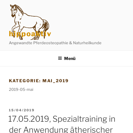
Zum
Inhalt
springen
hippoaktiv
Angewandte Pferdeosteopathie & Naturheilkunde
Menü
KATEGORIE:
MAI_2019
2019-05-mai
VERÖFFENTLICHT
15/04/2019
AM
17.05.2019, Spezialtraining in
der Anwendung ätherischer