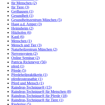
für Menschen
(2)
für Tiere
(3)
Gerlhausen
(1)
Gesundheit
(1)
Gesundheitszentrum München
(5)
Haag a.d. Amper
(3)
Heimsheim
(2)
Hitzhofen
(6)
Kastl
(6)
Menschen
(1)
Mensch und Tier
(3)
Naturheilzentrum München
(2)
Nervensystem
(2)
Online Seminar
(2)
Patricia Rickmeyer
(56)
pferd
(1)
Pferde
(5)
Pferdeheilpraktikerin
(1)
pferdeosteopathie
(1)
Pferd und Mensch
(1)
Raindrop-Technique®
(15)
Raindrop-Technique® für Menschen
(8)
Raindrop-Technique® für Pferde
(18)
Raindrop-Technique® für Tiere
(1)
Riedering
(5)