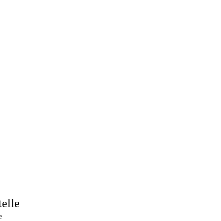
elle
e