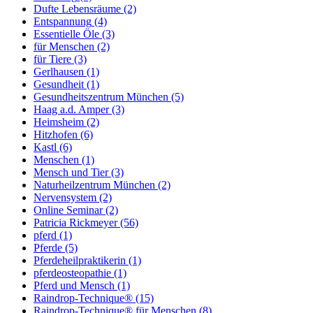
Dufte Lebensräume
(2)
Entspannung
(4)
Essentielle Öle
(3)
für Menschen
(2)
für Tiere
(3)
Gerlhausen
(1)
Gesundheit
(1)
Gesundheitszentrum München
(5)
Haag a.d. Amper
(3)
Heimsheim
(2)
Hitzhofen
(6)
Kastl
(6)
Menschen
(1)
Mensch und Tier
(3)
Naturheilzentrum München
(2)
Nervensystem
(2)
Online Seminar
(2)
Patricia Rickmeyer
(56)
pferd
(1)
Pferde
(5)
Pferdeheilpraktikerin
(1)
pferdeosteopathie
(1)
Pferd und Mensch
(1)
Raindrop-Technique®
(15)
Raindrop-Technique® für Menschen
(8)