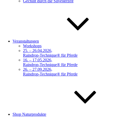
Gechillt durch die Silvesterzeit
Veranstaltungen
Workshops
25. – 26.04.2026,
Raindrop-Technique® für Pferde
16. – 17.05.2026,
Raindrop-Technique® für Pferde
26. – 27.09.2026,
Raindrop-Technique® für Pferde
Shop Naturprodukte