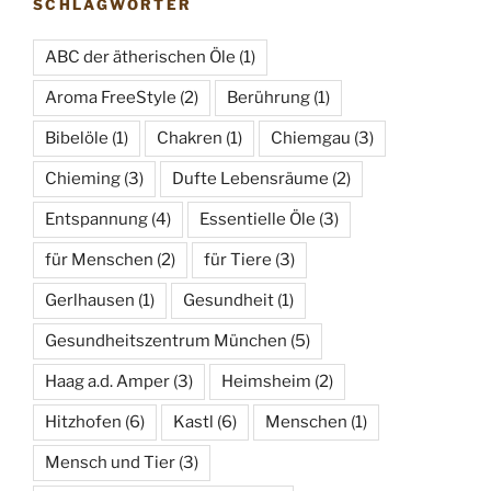
e
SCHLAGWÖRTER
n
ABC der ätherischen Öle
(1)
,
N
Aroma FreeStyle
(2)
Berührung
(1)
a
Bibelöle
(1)
Chakren
(1)
Chiemgau
(3)
v
Chieming
(3)
Dufte Lebensräume
(2)
i
g
Entspannung
(4)
Essentielle Öle
(3)
a
für Menschen
(2)
für Tiere
(3)
t
Gerlhausen
(1)
Gesundheit
(1)
i
o
Gesundheitszentrum München
(5)
n
Haag a.d. Amper
(3)
Heimsheim
(2)
Hitzhofen
(6)
Kastl
(6)
Menschen
(1)
Mensch und Tier
(3)