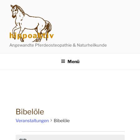
Zum
Inhalt
springen
hippoaktiv
Angewandte Pferdeosteopathie & Naturheilkunde
Menü
Bibelöle
Veranstaltungen
Bibelöle
Veranstaltungen