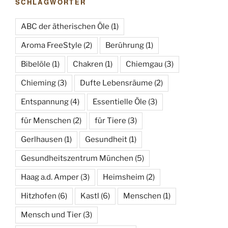
h
SCHLAGWÖRTER
n
t
ABC der ätherischen Öle
(1)
e
n
Aroma FreeStyle
(2)
Berührung
(1)
,
Bibelöle
(1)
Chakren
(1)
Chiemgau
(3)
N
Chieming
(3)
Dufte Lebensräume
(2)
a
v
Entspannung
(4)
Essentielle Öle
(3)
i
für Menschen
(2)
für Tiere
(3)
g
Gerlhausen
(1)
Gesundheit
(1)
a
t
Gesundheitszentrum München
(5)
i
Haag a.d. Amper
(3)
Heimsheim
(2)
o
Hitzhofen
(6)
Kastl
(6)
Menschen
(1)
n
Mensch und Tier
(3)