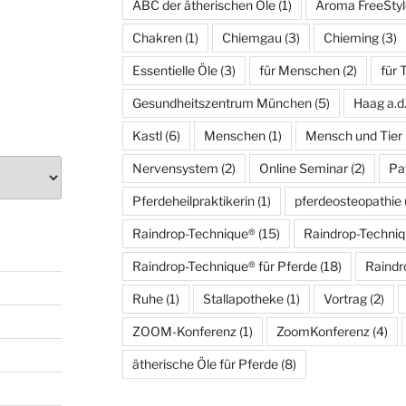
ABC der ätherischen Öle
(1)
Aroma FreeStyl
Chakren
(1)
Chiemgau
(3)
Chieming
(3)
Essentielle Öle
(3)
für Menschen
(2)
für 
Gesundheitszentrum München
(5)
Haag a.d
Kastl
(6)
Menschen
(1)
Mensch und Tier
Nervensystem
(2)
Online Seminar
(2)
Pa
Pferdeheilpraktikerin
(1)
pferdeosteopathie
Raindrop-Technique®
(15)
Raindrop-Techni
Raindrop-Technique® für Pferde
(18)
Raindr
Ruhe
(1)
Stallapotheke
(1)
Vortrag
(2)
ZOOM-Konferenz
(1)
ZoomKonferenz
(4)
ätherische Öle für Pferde
(8)