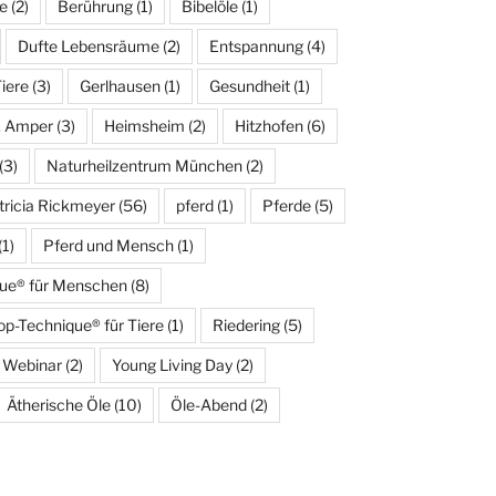
e
(2)
Berührung
(1)
Bibelöle
(1)
Dufte Lebensräume
(2)
Entspannung
(4)
Tiere
(3)
Gerlhausen
(1)
Gesundheit
(1)
. Amper
(3)
Heimsheim
(2)
Hitzhofen
(6)
(3)
Naturheilzentrum München
(2)
tricia Rickmeyer
(56)
pferd
(1)
Pferde
(5)
(1)
Pferd und Mensch
(1)
que® für Menschen
(8)
op-Technique® für Tiere
(1)
Riedering
(5)
Webinar
(2)
Young Living Day
(2)
Ätherische Öle
(10)
Öle-Abend
(2)