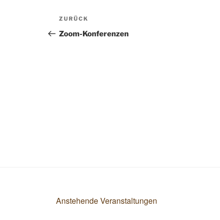
Beitragsnavigation
ZURÜCK
Vorheriger
Beitrag
Zoom-Konferenzen
Anstehende Veranstaltungen