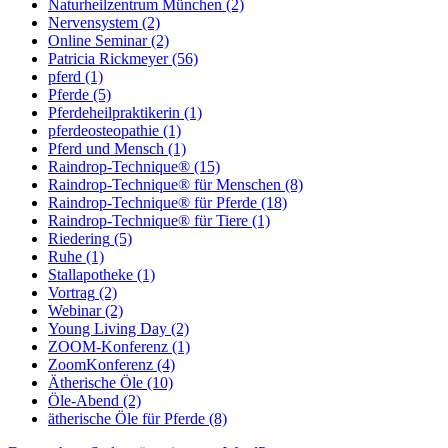
Naturheilzentrum München
(2)
Nervensystem
(2)
Online Seminar
(2)
Patricia Rickmeyer
(56)
pferd
(1)
Pferde
(5)
Pferdeheilpraktikerin
(1)
pferdeosteopathie
(1)
Pferd und Mensch
(1)
Raindrop-Technique®
(15)
Raindrop-Technique® für Menschen
(8)
Raindrop-Technique® für Pferde
(18)
Raindrop-Technique® für Tiere
(1)
Riedering
(5)
Ruhe
(1)
Stallapotheke
(1)
Vortrag
(2)
Webinar
(2)
Young Living Day
(2)
ZOOM-Konferenz
(1)
ZoomKonferenz
(4)
Ätherische Öle
(10)
Öle-Abend
(2)
ätherische Öle für Pferde
(8)